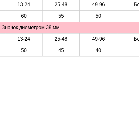
13-24
25-48
49-96
Б
60
55
50
Значок диеметром 38 мм
13-24
25-48
49-96
Б
50
45
40