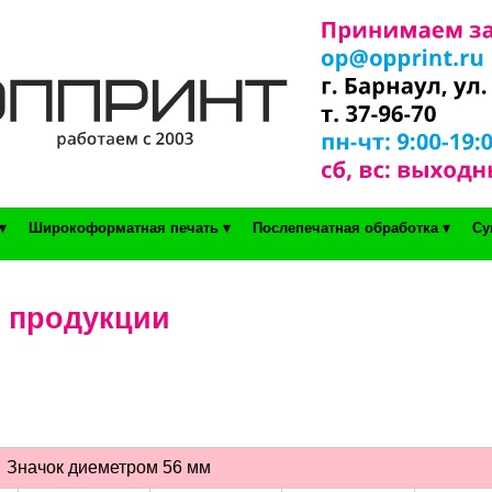
▾
Широкоформатная печать ▾
Послепечатная обработка ▾
Су
й продукции
Значок диеметром 56 мм